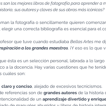
s son los mejores libros de fotografía para aprender a m
istoria, sus autores y claves de sus obras más icónicas?
aman la fotografía o sencillamente quieren comenzar
elegir una correcta bibliografía es esencial para el c
rofesor que tuve cuando estudiaba 
Bellas Artes
 me dij
nspiración a los grandes maestros
. ¡Y eso es lo que
que ésta es un selección personal, labrada a lo largo
co a la docencia. Hay varias cuestiones que he tenid
as cuáles son:
 
claro y conciso
, alejado de excesivos tecnicismos.
e referencias son de 
grandes autores
 de la historia 
ntencionalidad de un 
aprendizaje divertido y enriq
jado de manuales aburridos y libros de historia inter