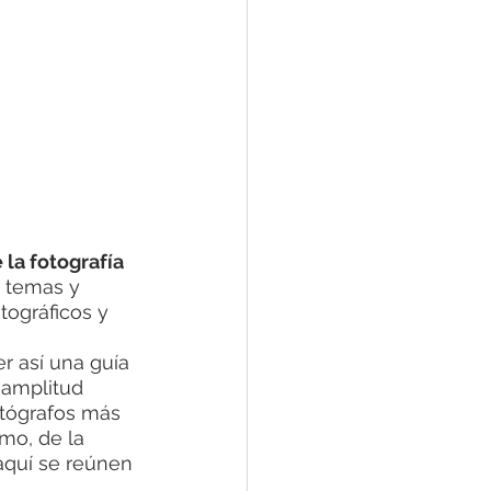
la fotografía 
, temas y 
ográficos y 
r así una guía 
 amplitud 
otógrafos más 
mo, de la 
aquí se reúnen 