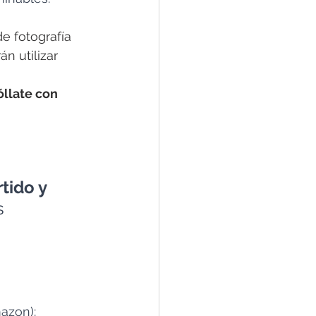
e fotografía 
 utilizar 
óllate con 
tido y 
s 
azon): 