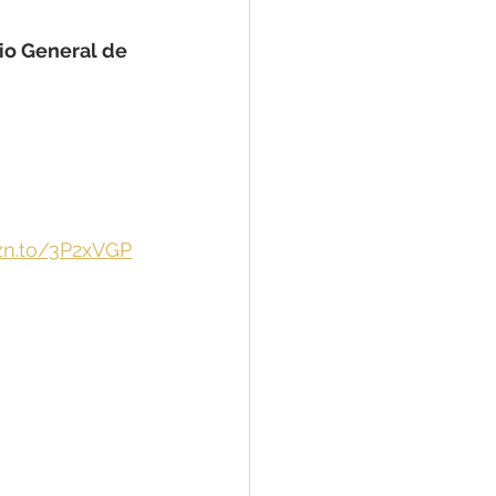
rio General de 
zn.to/3P2xVGP