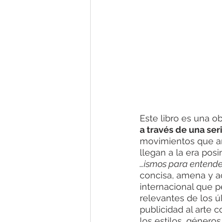
Este libro es una o
a través de una ser
movimientos que ar
llegan a la era posi
…ismos para entender
concisa, amena y a
internacional que p
relevantes de los úl
publicidad al arte 
los estilos, género