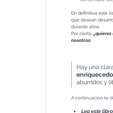
En definitiva este l
que desean desarro
durante años. 
Por cierto,
¿quieres 
nosotros:
Hay una clara
enriquecedo
aburridos y li
A continuación te do
Lea este libr