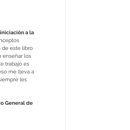
niciación a la 
onceptos 
e este libro 
 enseñar los 
e trabajo es 
so me lleva a 
siempre les 
rio General de 