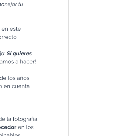
anejar tu 
 en este 
orrecto 
o: 
Si quieres 
 vamos a hacer!
 de los años 
o en cuenta 
de la fotografía.
uecedor
 en los 
minables.