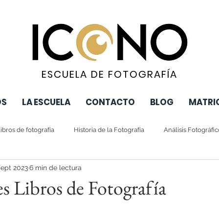
ESCUELA DE FOTOGRAFÍA
OS
LA ESCUELA
CONTACTO
BLOG
MATRI
ibros de fotografía
Historia de la Fotografía
Análisis Fotográfi
sept 2023
6 min de lectura
s Libros de Fotografía
strellas.