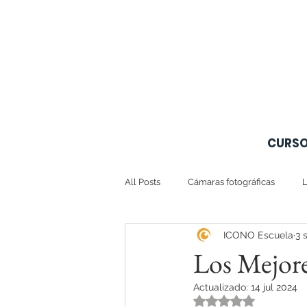
CURS
All Posts
Cámaras fotográficas
L
ICONO Escuela
3 
Los Mejore
Actualizado:
14 jul 2024
Obtuvo NaN de 5 e