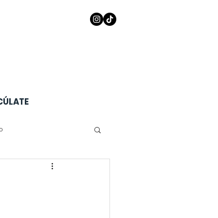
CÚLATE
co