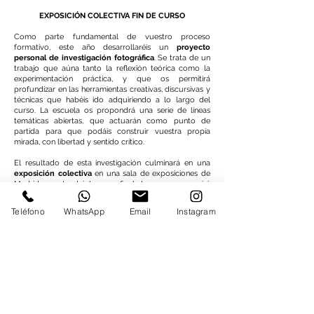
EXPOSICIÓN COLECTIVA FIN DE CURSO
Como parte fundamental de vuestro proceso
formativo, este año desarrollaréis un
proyecto
personal de investigación fotográfica
. Se trata de un
trabajo que aúna tanto la reflexión teórica como la
experimentación práctica, y que os permitirá
profundizar en las herramientas creativas, discursivas y
técnicas que habéis ido adquiriendo a lo largo del
curso.
La escuela os propondrá una serie de líneas
temáticas abiertas, que actuarán como punto de
partida para que podáis construir vuestra propia
mirada, con libertad y sentido crítico.
El resultado de esta investigación culminará en una
exposición colectiva
en una sala de exposiciones de
Madrid, que tendrá lugar a final de curso, y que irá
acompañada de un
catálogo impreso
en el que se
recogerá una selección del trabajo de cada alumno,
Teléfono
WhatsApp
Email
Instagram
junto a sus textos y reflexiones.
DURACIÓN, PRECIO Y HORARIO
Duración:
9 meses, de Octubre a Junio
Precio
: 6
0
€ al mes
Horario
: jueves de 17 a 19