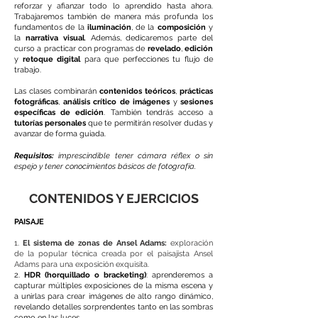
reforzar y afianzar todo lo aprendido hasta ahora.
Trabajaremos también de manera más profunda los
fundamentos de la
iluminación
, de la
composición
y
la
narrativa visual
. Además, dedicaremos parte del
curso a practicar con programas de
revelado
,
edición
y
retoque digital
para que perfecciones tu flujo de
trabajo.
Las clases combinarán
contenidos teóricos
,
prácticas
fotográficas
,
análisis crítico de imágenes
y
sesiones
específicas de edición
. También tendrás acceso a
tutorías personales
que te permitirán resolver dudas y
avanzar de forma guiada.
Requisitos:
imprescindible tener cámara réflex o sin
espejo y tener conocimientos básicos de fotografía.
CONTENIDOS Y EJERCICIOS
PAISAJE
1.
El sistema de zonas de Ansel Adams:
exploración
de la popular técnica creada por el paisajista Ansel
Adams para una exposición exquisita.
2.
HDR (horquillado o bracketing)
: aprenderemos a
capturar múltiples exposiciones de la misma escena y
a unirlas para crear imágenes de alto rango dinámico,
revelando detalles sorprendentes tanto en las sombras
como en las luces.