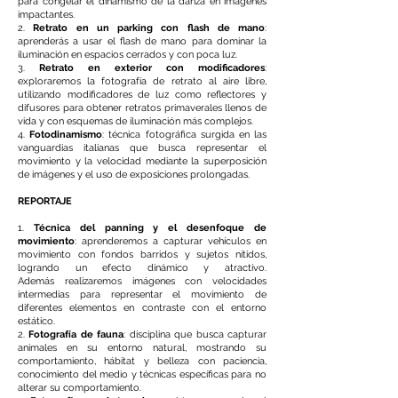
para congelar el dinamismo de la danza en imágenes
impactantes.
2.
Retrato en un parking con flash de mano
:
aprenderás a usar el flash de mano para dominar la
iluminación en espacios cerrados y con poca luz.
3.
Retrato en exterior con modificadores
:
exploraremos la fotografía de retrato al aire libre,
utilizando modificadores de luz como reflectores y
difusores para obtener retratos primaverales llenos de
vida y con esquemas de iluminación más complejos.
4.
Fotodinamismo
: técnica fotográfica surgida en las
vanguardias italianas que busca representar el
movimiento y la velocidad mediante la superposición
de imágenes y el uso de exposiciones prolongadas.
REPORTAJE
1.
Técnica del panning y el desenfoque de
movimiento
: aprenderemos a capturar vehículos en
movimiento con fondos barridos y sujetos nítidos,
logrando un efecto dinámico y atractivo.
Además
realizaremos imágenes con velocidades
intermedias para representar el movimiento de
diferentes elementos en contraste con el entorno
estático.
2.
Fotografía de fauna
: disciplina que busca capturar
animales en su entorno natural, mostrando su
comportamiento, hábitat y belleza con paciencia,
conocimiento del medio y técnicas específicas para no
alterar su comportamiento.