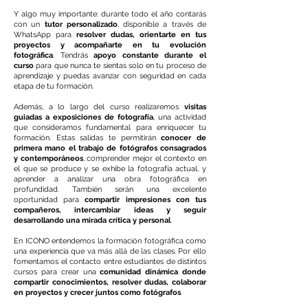
Y algo muy importante: durante todo el año contarás
con un
tutor personalizado
, disponible a través de
WhatsApp para
resolver dudas, orientarte en tus
proyectos y acompañarte en tu evolución
fotográfica
. Tendrás
apoyo constante durante el
curso
para que nunca te sientas solo en tu proceso de
aprendizaje y puedas avanzar con seguridad en cada
etapa de tu formación.
Además, a lo largo del curso realizaremos
visitas
guiadas a exposiciones de fotografía
, una actividad
que consideramos fundamental para enriquecer tu
formación. Estas salidas te permitirán
conocer de
primera mano el trabajo de fotógrafos consagrados
y contemporáneos
, comprender mejor el contexto en
el que se produce y se exhibe la fotografía actual, y
aprender a analizar una obra fotográfica en
profundidad. También serán una excelente
oportunidad para
compartir impresiones con tus
compañeros, intercambiar ideas y seguir
desarrollando una mirada crítica y personal
.
En ICONO entendemos la formación fotográfica como
una experiencia que va más allá de las clases. Por ello
fomentamos el contacto entre estudiantes de distintos
cursos para crear una
comunidad dinámica donde
compartir conocimientos, resolver dudas, colaborar
en proyectos y crecer juntos como fotógrafos
.