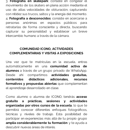
3.
Fotografía en skatepark
: consiste en congelar el
movimiento de los skaters en plena acción mediante el
uso de altas velocidades de obturación, capturando
con nitidez sus trucos, saltos y la energía del momento.
4.
Fotografía a desconocidos
: consiste en acercarse a
personas anónimas en espacios públicos para
retratarlas de forma consciente y directa, buscando
capturar su personalidad y establecer un breve
intercambio humano a través de la cámara.
COMUNIDAD ICONO, ACTIVIDADES
COMPLEMENTARIAS Y VISITAS A EXPOSICIONES
Una vez que te matriculas en la escuela, entras
automáticamente en una
comunidad activa de
alumnos
a través de un grupo privado de WhatsApp.
Desde ahí compartimos
actividades gratuitas,
contenidos didácticos adicionales, recursos
formativos y propuestas abiertas
que complementan
el aprendizaje desarrollado en clase.
Como alumno o alumna de ICONO, tendrás
acceso
gratuito a prácticas, sesiones y actividades
organizadas por otros cursos de la escuela
, lo que te
permitirá conocer diferentes enfoques fotográficos,
técnicas y niveles de trabajo. Esta posibilidad de
participar en experiencias más allá de tu propio grupo
amplía considerablemente tu formación
y te ayuda a
descubrir nuevas áreas de interés.