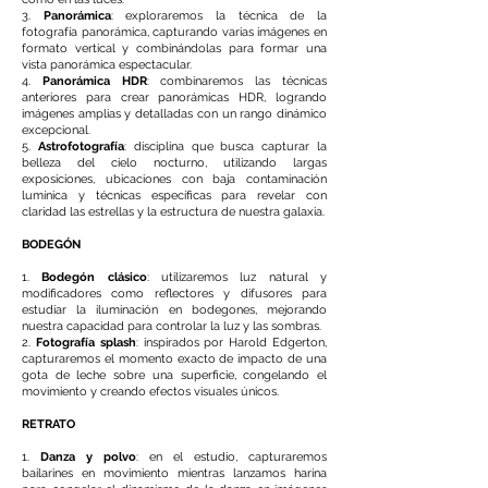
3.
Panorámica
: exploraremos la técnica de la
fotografía panorámica, capturando varias imágenes en
formato vertical y combinándolas para formar una
vista panorámica espectacular.
4.
Panorámica HDR
: combinaremos las técnicas
anteriores para crear panorámicas HDR, logrando
imágenes amplias y detalladas con un rango dinámico
excepcional.
5.
Astrofotografía
: disciplina que busca capturar la
belleza del cielo nocturno, utilizando largas
exposiciones, ubicaciones con baja contaminación
lumínica y técnicas específicas para revelar con
claridad las estrellas y la estructura de nuestra galaxia.
BODEGÓN
1.
Bodegón clásico
: utilizaremos luz natural y
modificadores como reflectores y difusores para
estudiar la iluminación en bodegones, mejorando
nuestra capacidad para controlar la luz y las sombras.
2.
Fotografía splash
: inspirados por Harold Edgerton,
capturaremos el momento exacto de impacto de una
gota de leche sobre una superficie, congelando el
movimiento y creando efectos visuales únicos.
RETRATO
1.
Danza y polvo
: en el estudio, capturaremos
bailarines en movimiento mientras lanzamos harina